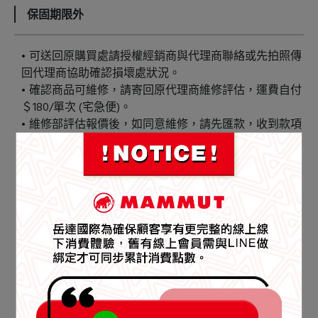
保固期限外
可送回原購買處請授權經銷商與代理商聯絡或先拍照傳
回代理商協助確認損壞處狀況。
確認商品可維修，請寄回原代理商維修評估，運費自付
＄180/單次 (宅急便)。
維修部評估報價後，如同意維修，請先匯款，收到款項
後；將進行維修，商品維修完畢，會由專人通知並將商
品寄回。
維修部評估報價後，如不同意維修，維修部將商品寄
回，運費＄180/單次（宅急便/貨到付款）。
維修商品價格（僅供參考，實際價格以維修部報價為
準）
　　▲ 服飾類 ＄1,300～$4,500/20個工作天
　　▲ 鞋款類 ＄600～$1,500/40個工作天
　　▲ 包款類 ＄500～$1,800/20個工作天
海外會員若需要維修商品需自行負擔來回運費，運費依
國際運費為準。