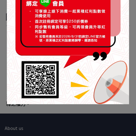
其他注意事項
為正確判斷問題點及衛生考量，請在送交維修前，務必
洗滌清潔。
雨衣部分衣物反潮屬自然現象，不屬於保固及維修範
圍。
熱壓部位若因膠條老化造成脫落，可能無法再次維修。
※ Mammut Taiwan 對於以上保固及維修內容保有最終解
釋之權力。
About us