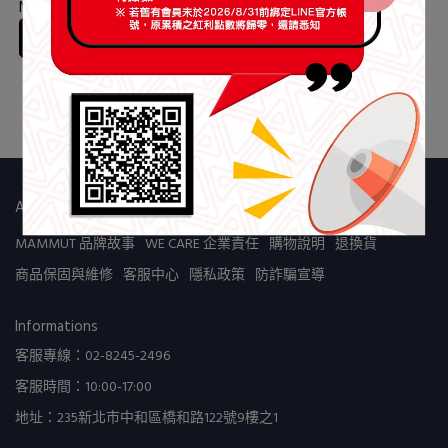
螢光黃 #1191-01090
NT$1,280
加入購物車
About us
MAMMUT 品牌故事
WE CARE 企業責任
購物說明
退換貨
商品保固與維修
客服中心
隱私政策
防詐騙宣導
Informations
客服專線：02-8245-2496
客服時間：10:00-17:00
地址：235新北市中和區橋和路122號9樓之1