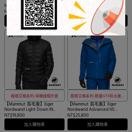
【Mammut 長毛象】Eiger
【Mammut 長毛象】Eiger
Nordwand Advanced SO Pants
Nordwand Light Down IN
Men 極限艾格彈性防風軟殼長
Hooded Jkt 極限艾格保暖連帽
NT$12,500
NT$19,800
褲 黑色 男款 #1020-14050
外套 艾格藍 男款 #1013-04050
加入購物車
加入購物車
極限艾格系列-保暖連帽外套
極限艾格系列-輕量GTX防水連防
【Mammut 長毛象】Eiger
【Mammut 長毛象】Eiger
風帽外套
Nordwand Light Down IN
Nordwand Advanced HS
Hooded Jkt 極限艾格保暖連帽
Hooded Jkt 極限艾格輕量GTX
NT$19,800
NT$25,800
外套 黑色 男款 #1013-04050
防水連帽外套 艾格藍 男款
加入購物車
加入購物車
#1010-31710