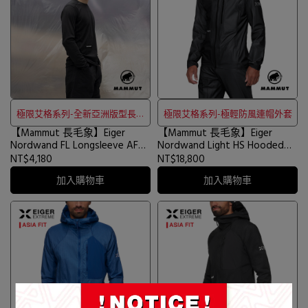
極限艾格系列-全新亞洲版型長袖
極限艾格系列-極輕防風連帽外套
【Mammut 長毛象】Eiger
排汗衣
【Mammut 長毛象】Eiger
Nordwand FL Longsleeve AF
Nordwand Light HS Hooded
Men 極限艾格長袖排汗衣 黑色
Jkt 極限艾格輕量GTX防風防水
NT$4,180
NT$18,800
男款 #1016-02080
連帽外套 黑色 男款 #1010-
加入購物車
加入購物車
32500