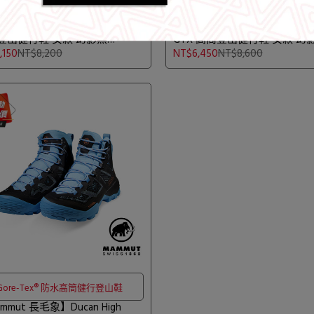
Gore-Tex® 防水中筒健行登山鞋
Gore-Tex® 防水高筒健行登山
mmut 長毛象】Ducan Mid GTX
【Mammut 長毛象】Ducan Hig
登山健行鞋 女款 幻影黑
GTX 高筒登山健行鞋 女款 幻
0-03551
桃紅 #3030-03481
,150
NT$8,200
NT$6,450
NT$8,600
Gore-Tex® 防水高筒健行登山鞋
mmut 長毛象】Ducan High