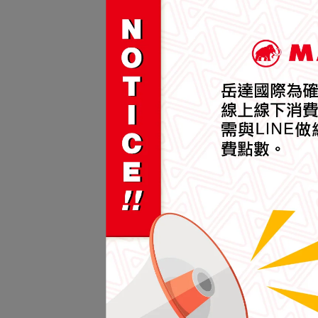
【Ma
Mid
鼠尾草
NT$6