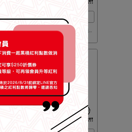
行鞋
Gore-Tex® 防水中筒健行鞋
Mtn
【Mammut 長毛象】Nova IV Mid
 黑/
GTX Women 防水中筒皮革登山鞋
女款 棕/杏桃白蘭地 #3030-04730
NT$7,900