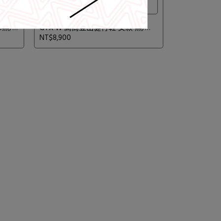
鞋
Gore-Tex® 防水高筒健行登山鞋
h
【Mammut 長毛象】Sapuen High
影黑/
GTX W 高筒登山健行鞋 女款 黑/冰
冷霜 #3030-04251
NT$8,900