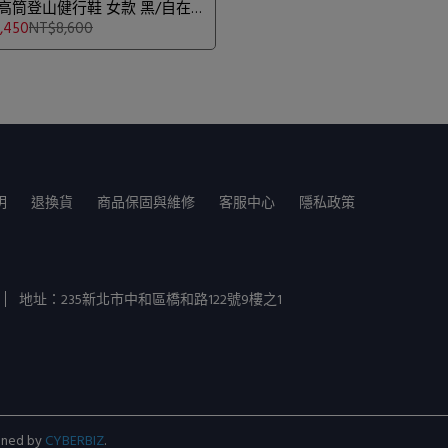
X 高筒登山健行鞋 女款 黑/自在
030-03481
,450
NT$8,600
明
退換貨
商品保固與維修
客服中心
隱私政策
地址：235新北市中和區橋和路122號9樓之1
gned by
CYBERBIZ
.