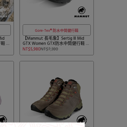
Gore-Tex® 防水中筒健行鞋
id
【Mammut 長毛象】Sertig III Mid
行鞋 海
GTX Women GTX防水中筒健行鞋 黑
0
色 女款 #3030-05580
NT$5,980
NT$7,380