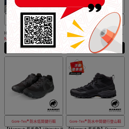
Gore-Tex® 防水低筒健行鞋
Gore-Tex®低筒輕量野跑鞋
【Mammut 長毛象】Aenergy
【Mammut 長毛象】Saentis
Hike Low Gore-Tex®防水低筒
TR Low GTX Men Gore-Tex®低
健行鞋 男款 黑/經典紅 #3030-
筒輕量野跑鞋 男款 黑色
NT$4,980
NT$5,980
NT$6,980
05230
#3030-05080
加入購物車
加入購物車
Gore-Tex® 防水低筒健行鞋
Gore-Tex® 防水中筒健行登山鞋