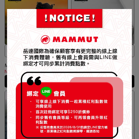
Gore-Tex® 防水低筒健行鞋
Gore-Tex® 防水低筒健行鞋
【Mammut 長毛象】Aenergy
【Mammut 長毛象】Aenergy
Mtn Mid GTX Men 防水中筒健
Mtn Low GTX 防水低筒越野健
行鞋 男款 綠鬣蜥 #3030-
行鞋 男款 黑/經典紅 #3030-
NT$6,980
NT$8,600
NT$5,980
NT$7,600
05320
05300
加入購物車
加入購物車