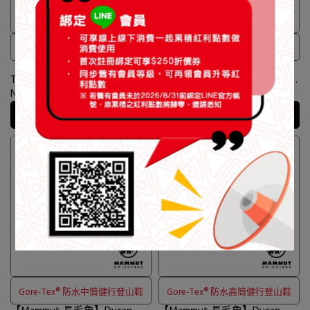
Gore-Tex® 防水低筒輕量野跑鞋
Gore-Tex® 防水中筒健行鞋
【Mammut 長毛象】Saentis
【Mammut 長毛象】Nova IV
TR Low GTX Women Gore-Tex
Mid GTX Women 防水中筒皮
低筒輕量野跑鞋 女款 黑色
革登山鞋 女款 棕/杏桃白蘭地
NT$6,980
NT$7,900
#3030-05090
#3030-04730
加入購物車
加入購物車
Gore-Tex® 防水中筒健行登山鞋
Gore-Tex® 防水高筒健行登山鞋