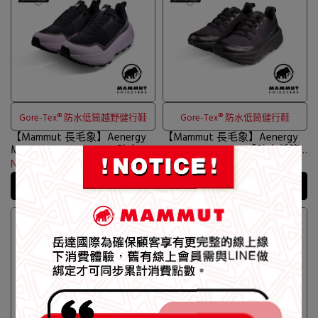
Gore-Tex® 防水低筒越野健行鞋
Gore-Tex® 防水低筒健行鞋
【Mammut 長毛象】Aenergy
【Mammut 長毛象】Aenergy
Mtn Low GTX Women 防水低
Hike Low Gore-Tex®防水低筒
筒越野健行鞋 女款 黑/紫風輪
健行鞋 女款 黑色 #3030-
NT$5,980
NT$7,600
NT$4,980
NT$5,980
#3030-05310
05220
加入購物車
加入購物車