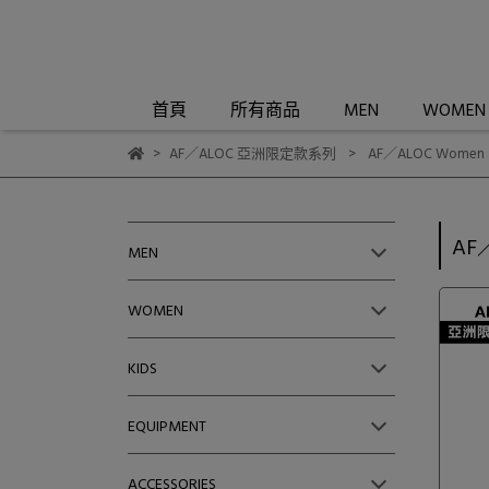
首頁
所有商品
MEN
WOMEN
AF／ALOC 亞洲限定款系列
AF／ALOC Wome
AF
MEN
WOMEN
KIDS
EQUIPMENT
ACCESSORIES