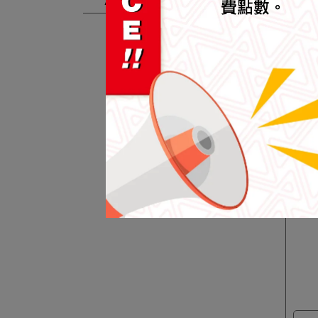
AF／ALOC 配件
【Ma
Trav
裙 女
NT$5