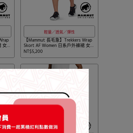
輕量／透氣／彈性
Wrap
【Mammut 長毛象】Trekkers Wrap
裙 女款
Skort AF Women 日系戶外褲裙 女款
深沼澤綠 #1023-01090
NT$5,200