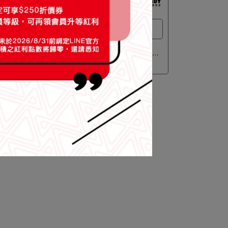
日系戶外防曬裙
Wrap
【Mammut 長毛象】Highland
裙 女款
Traveler Skirt AF W 日系戶外防曬裙
女款 黑色 #1023-01080
NT$5,500