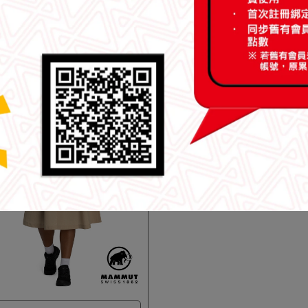
健行／旅行／日常
日系戶外褲裙
mmut 長毛象】Highland
【Mammut 長毛象】Trekkers 
eler Skirt AF W 日系戶外防曬長
Skort AF Women 日系戶外褲
款 深沼澤綠 #1023-01080
黑色 #1023-01090
,500
NT$5,200