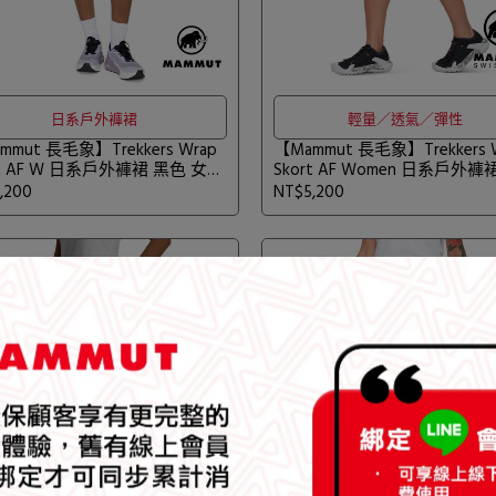
日系戶外褲裙
輕量／透氣／彈性
mmut 長毛象】Trekkers Wrap
【Mammut 長毛象】Trekkers 
rt AF W 日系戶外褲裙 黑色 女款
Skort AF Women 日系戶外褲
3-01091
黏土棕 #1023-01090
,200
NT$5,200