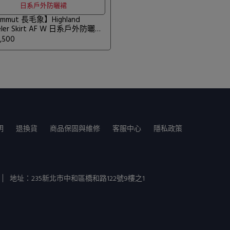
日系戶外防曬裙
mmut 長毛象】Highland
eler Skirt AF W 日系戶外防曬裙
薩凡納褐 #1023-01080
,500
明
退換貨
商品保固與維修
客服中心
隱私政策
地址：235新北市中和區橋和路122號9樓之1