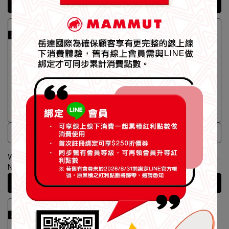
加入購物車
加入購物車
日系戶外褲裙
日系戶外防曬裙
【Mammut 長毛象】Trekkers
【Mammut 長毛象】Highland
Wrap Skort AF Women 日系戶
Traveler Skirt AF W 日系戶外
外褲裙 女款 黑色 #1023-01090
防曬裙 女款 黑色 #1023-01080
NT$5,200
NT$5,500
加入購物車
加入購物車