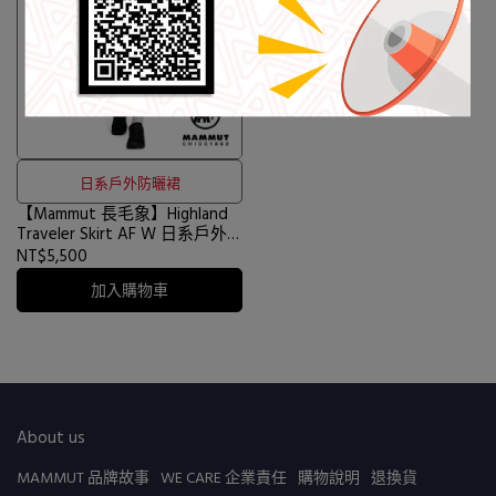
日系戶外防曬裙
【Mammut 長毛象】Highland
Traveler Skirt AF W 日系戶外
防曬裙 女款 薩凡納褐 #1023-
NT$5,500
01080
加入購物車
About us
MAMMUT 品牌故事
WE CARE 企業責任
購物說明
退換貨